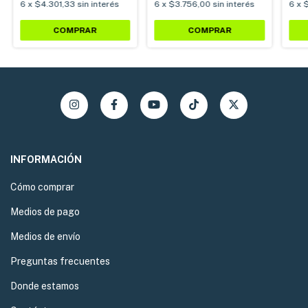
6
x
$4.301,33
sin interés
6
x
$3.756,00
sin interés
6
x
$
COMPRAR
COMPRAR
INFORMACIÓN
Cómo comprar
Medios de pago
Medios de envío
Preguntas frecuentes
Donde estamos