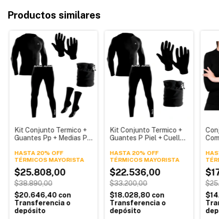
Productos similares
Kit Conjunto Termico +
Kit Conjunto Termico +
Con
Guantes Pp + Medias Pp
Guantes P Piel + Cuello
Com
+ Cuello Frio Extremo
Cordon Frio Extremo
Calz
Deportivo Hombre
HASTA 20% OFF
Deportivo Hombre
HASTA 20% OFF
Friz
HAS
TÉRMICOS
TÉRMICOS
TÉR
Alpina
Alpina
$25.808,00
$22.536,00
$1
$38.890,00
$33.200,00
$25
$20.646,40
con
$18.028,80
con
$14
Transferencia o
Transferencia o
Tra
depósito
depósito
dep