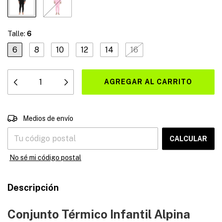
Talle:
6
6
8
10
12
14
16
CAMBIAR CP
Entregas para el CP:
Medios de envío
CALCULAR
No sé mi código postal
Descripción
Conjunto Térmico Infantil Alpina