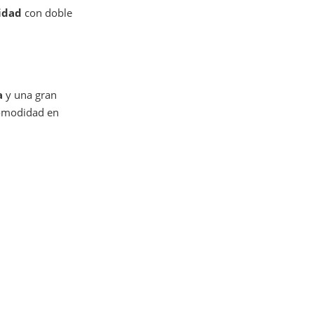
lidad
con doble
a
y una gran
comodidad en