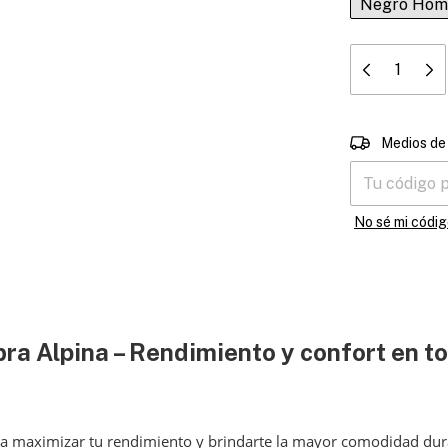
Negro Hom
Entregas para 
Medios de
No sé mi códig
ra Alpina – Rendimiento y confort en t
a maximizar tu rendimiento y brindarte la mayor comodidad dur