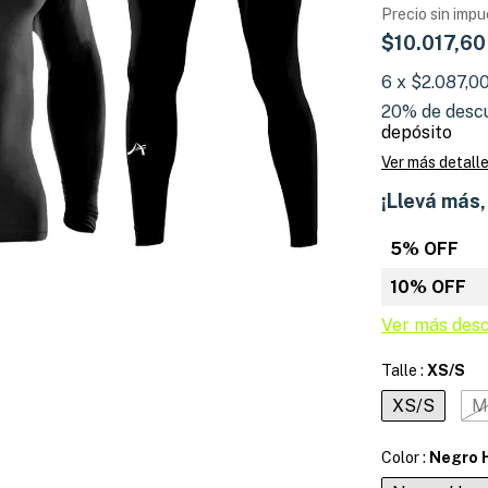
Precio sin imp
$10.017,6
6
x
$2.087,0
20% de desc
depósito
Ver más detall
¡Llevá más
5% OFF
10% OFF
Ver más des
Talle :
XS/S
XS/S
M
Color :
Negro 