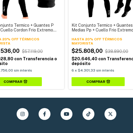
onjunto Termico + Guantes P
Kit Conjunto Termico + Guantes
+ Cuello Cordon Frio Extremo
Medias Pp + Cuello Frio Extrem
tivo Mujer Alpina
Deportivo Hombre Alpina
A 20% OFF TÉRMICOS
HASTA 20% OFF TÉRMICOS
.536,00
$25.808,00
$57.119,00
$38.890,00
028,80
con
Transferencia o
$20.646,40
con
Transferenc
sito
depósito
.756,00
sin interés
6
x
$4.301,33
sin interés
COMPRAR
COMPRAR