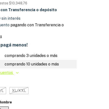
uestos
$10.348,76
0
con
Transferencia o depósito
0
sin interés
uento
pagando con Transferencia o
es
, pagá menos!
comprando 3 unidades o más
comprando 10 unidades o más
cuentos
/L
XL/XXL
Hombre