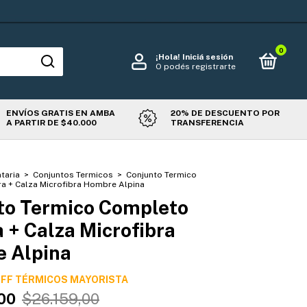
0
¡Hola!
Iniciá sesión
O podés registrarte
ENVÍOS GRATIS EN AMBA
20% DE DESCUENTO POR
A PARTIR DE $40.000
TRANSFERENCIA
taria
>
Conjuntos Termicos
>
Conjunto Termico
 + Calza Microfibra Hombre Alpina
to Termico Completo
 + Calza Microfibra
 Alpina
OFF TÉRMICOS
00
$26.159,00