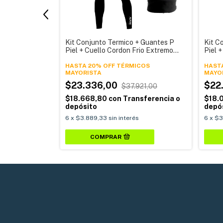
pleto Remera
Kit Conjunto Termico + Guantes P
Kit C
eportivo Mujer
Piel + Cuello Cordon Frio Extremo
Piel 
Frizado Hombre Alpina
Depor
COS
HASTA 20% OFF TÉRMICOS
HAST
$23.336,00
$22
63,00
$37.921,00
sferencia o
$18.668,80
con
Transferencia o
$18.
depósito
depó
6
x
$3.889,33
sin interés
6
x
$3
COMPRAR