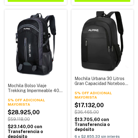
Mochila Urbana 30 Litros
Gran Capacidad Notebook
Mochila Bolso Viaje
15.6 Mochila 2217 Alpina
Trekking Impermeable 40
5% OFF ADICIONAL
Litros 306 Alpina
5% OFF ADICIONAL
$17.132,00
$28.925,00
$36.465,00
$59.118,00
$13.705,60
con
Transferencia o
$23.140,00
con
depósito
Transferencia o
depósito
6
x
$2.855,33
sin interés