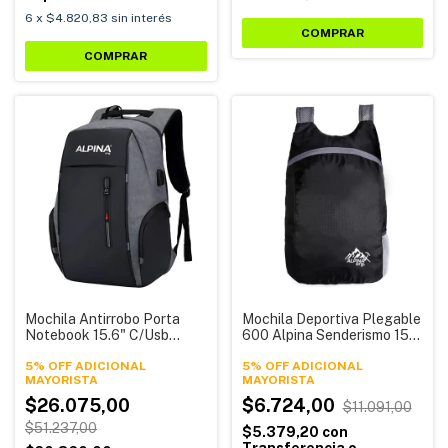
6
x
$4.820,83
sin interés
COMPRAR
COMPRAR
Mochila Antirrobo Porta
Mochila Deportiva Plegable
Notebook 15.6" C/Usb
600 Alpina Senderismo 15
Antidesgarro Mochila 1322
Litros
Alpina
5% OFF ADICIONAL
5% OFF ADICIONAL
$26.075,00
$6.724,00
$11.091,00
$51.237,00
$5.379,20
con