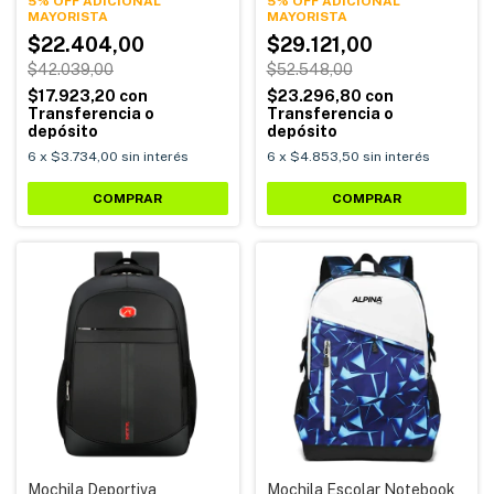
5% OFF ADICIONAL
5% OFF ADICIONAL
$22.404,00
$29.121,00
$42.039,00
$52.548,00
$17.923,20
con
$23.296,80
con
Transferencia o
Transferencia o
depósito
depósito
6
x
$3.734,00
sin interés
6
x
$4.853,50
sin interés
COMPRAR
COMPRAR
Mochila Deportiva
Mochila Escolar Notebook