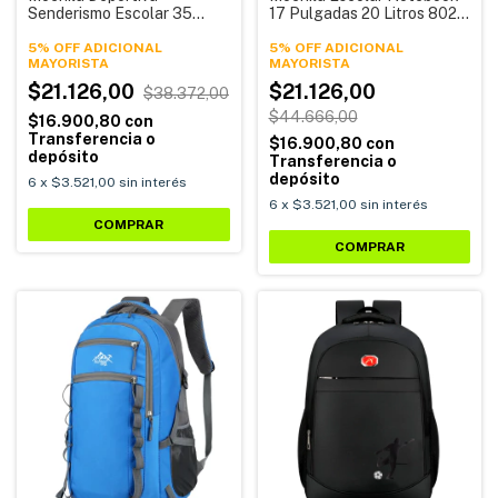
Senderismo Escolar 35
17 Pulgadas 20 Litros 802
Litros 2327 Alpina
Alpina
5% OFF ADICIONAL
5% OFF ADICIONAL
$21.126,00
$21.126,00
$38.372,00
$44.666,00
$16.900,80
con
Transferencia o
$16.900,80
con
depósito
Transferencia o
depósito
6
x
$3.521,00
sin interés
6
x
$3.521,00
sin interés
COMPRAR
COMPRAR