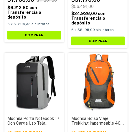
$11.501,00
$56.491,00
$6.212,80
con
Transferencia o
$24.936,00
con
depósito
Transferencia o
depósito
6
x
$1.294,33
sin interés
6
x
$5.195,00
sin interés
COMPRAR
COMPRAR
Mochila Porta Notebook 17
Mochila Bolso Viaje
Con Carga Usb Tela
Trekking Impermeable 40
Antidesgarro 1327 Alpina
Litros 2205 Alpina