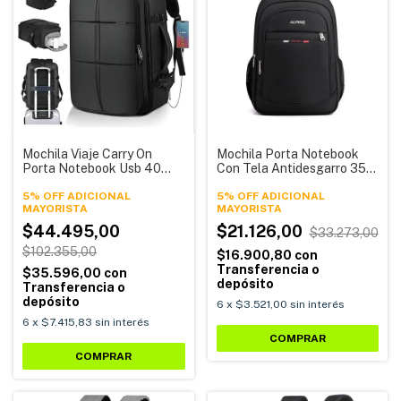
Mochila Viaje Carry On
Mochila Porta Notebook
Porta Notebook Usb 40
Con Tela Antidesgarro 35
Litros 292 Alpina
Litros Mochila 212 Alpina
5% OFF ADICIONAL
5% OFF ADICIONAL
$44.495,00
$21.126,00
$33.273,00
$102.355,00
$16.900,80
con
Transferencia o
$35.596,00
con
depósito
Transferencia o
depósito
6
x
$3.521,00
sin interés
6
x
$7.415,83
sin interés
COMPRAR
COMPRAR