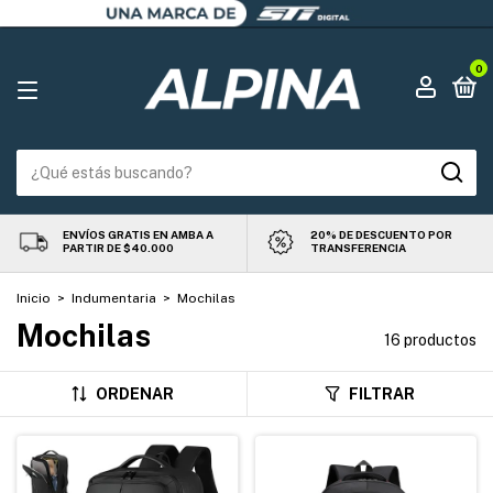
0
ENVÍOS GRATIS EN AMBA A
20% DE DESCUENTO POR
PARTIR DE $40.000
TRANSFERENCIA
Inicio
>
Indumentaria
>
Mochilas
Mochilas
16 productos
ORDENAR
FILTRAR