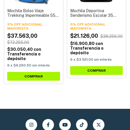
Mochila Bolso Viaje
Mochila Deportiva
Trekking Impermeable 55
Senderismo Escolar 35
Litros 2308 Alpina
Litros 2323 Alpina
5% OFF ADICIONAL
5% OFF ADICIONAL
$37.563,00
$21.126,00
$38.256,00
$72.255,00
$16.900,80
con
Transferencia o
$30.050,40
con
depósito
Transferencia o
depósito
6
x
$3.521,00
sin interés
6
x
$6.260,50
sin interés
COMPRAR
COMPRAR