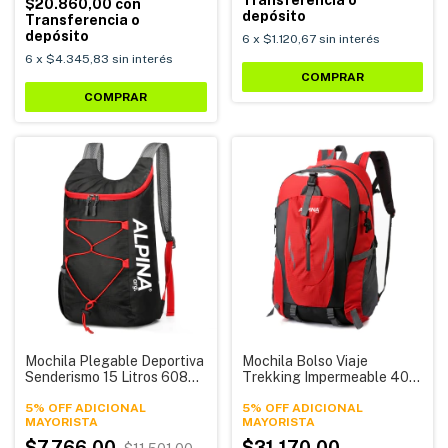
Transferencia o
$20.860,00
con
depósito
Transferencia o
depósito
6
x
$1.120,67
sin interés
6
x
$4.345,83
sin interés
COMPRAR
COMPRAR
Mochila Plegable Deportiva
Mochila Bolso Viaje
Senderismo 15 Litros 608
Trekking Impermeable 40
Alpina
Litros 301 Alpina
5% OFF ADICIONAL
5% OFF ADICIONAL
$7.766,00
$31.170,00