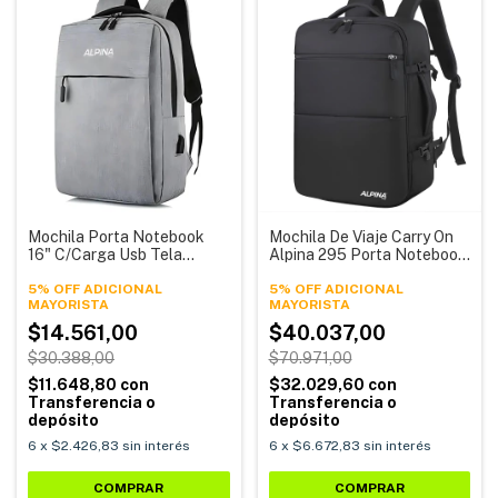
Mochila Porta Notebook
Mochila De Viaje Carry On
16" C/Carga Usb Tela
Alpina 295 Porta Notebook
Antidesgarro 180 Mochila
25 Litros Usb
1803 Alpina
5% OFF ADICIONAL
5% OFF ADICIONAL
$14.561,00
$40.037,00
$30.388,00
$70.971,00
$11.648,80
con
$32.029,60
con
Transferencia o
Transferencia o
depósito
depósito
6
x
$2.426,83
sin interés
6
x
$6.672,83
sin interés
COMPRAR
COMPRAR