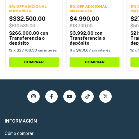
29 21 Vel Shimano Freno
Reflectivo
Bike
Disco
5% OFF ADICIONAL
5% OFF ADICIONAL
21 V
5% 
Dis
$332.500,00
$4.990,00
$2
$610.539,00
$13.709,00
$50
$266.000,00
con
$3.992,00
con
$21
Transferencia o
Transferencia o
Tra
depósito
depósito
dep
12
x
$27.708,33
sin interés
6
x
$831,67
sin interés
12
x
COMPRAR
COMPRAR
INFORMACIÓN
Cómo comprar