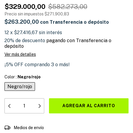
$329.000,00
$582.273,00
Precio sin impuestos
$271.900,83
$263.200,00
con
Transferencia o depósito
12
x
$27.416,67
sin interés
20% de descuento
pagando con Transferencia o
depósito
Ver más detalles
¡5% OFF comprando 3 o más!
Color :
Negro/rojo
Negro/rojo
CAMBIAR CP
Entregas para el CP:
Medios de envío