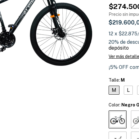
$274.50
Precio sin imp
$219.600,
12
x
$22.875
20% de desc
depósito
Ver más detall
¡5% OFF com
Talle:
M
M
L
Color:
Negro G