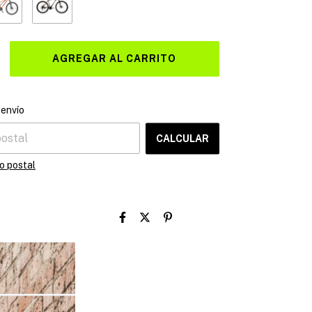
CAMBIAR CP
el CP:
 envío
CALCULAR
o postal