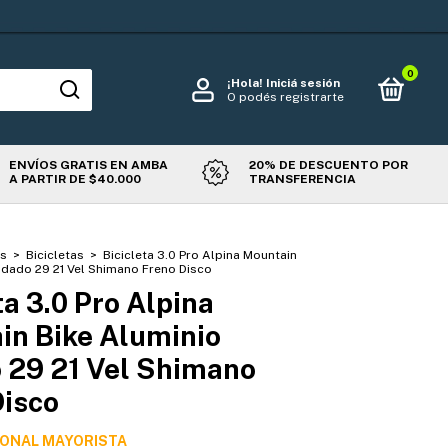
0
¡Hola!
Iniciá sesión
O podés registrarte
ENVÍOS GRATIS EN AMBA
20% DE DESCUENTO POR
A PARTIR DE $40.000
TRANSFERENCIA
es
>
Bicicletas
>
Bicicleta 3.0 Pro Alpina Mountain
odado 29 21 Vel Shimano Freno Disco
ta 3.0 Pro Alpina
in Bike Aluminio
 29 21 Vel Shimano
Disco
IONAL