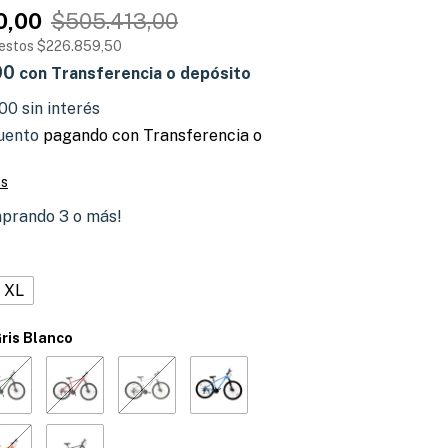
0,00
$505.413,00
uestos
$226.859,50
00
con
Transferencia o depósito
,00
sin interés
uento
pagando con Transferencia o
es
prando 3 o más!
XL
ris Blanco