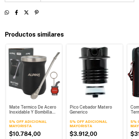
Productos similares
Mate Termico De Acero
Pico Cebador Matero
Com
Inoxidable Y Bombilla
Generico
Term
Alpina + Llavero 160 Ml
Mat
Alpina
5% OFF ADICIONAL
5% OFF ADICIONAL
Bom
5% 
$10.784,00
$3.912,00
$3