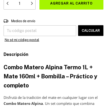
CAMBIAR CP
Entregas para el CP:
Medios de envío
CALCULAR
No sé mi código postal
Descripción
Combo Matero
Alpina Termo 1L +
Mate 160ml + Bombilla
– Práctico y
completo
Disfrutá de la tradición del mate en cualquier lugar con el
Combo Matero Alpina
. Un set completo que combina