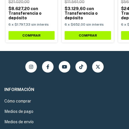
$21.020,00
$11.561,00
$56
$8.627,20
con
$3.129,60
con
$24
Transferencia o
Transferencia o
Tra
depósito
depósito
dep
6
x
$1.797,33
sin interés
6
x
$652,00
sin interés
6
x
$
COMPRAR
INFORMACIÓN
Cómo comprar
Medios de pago
Medios de envío