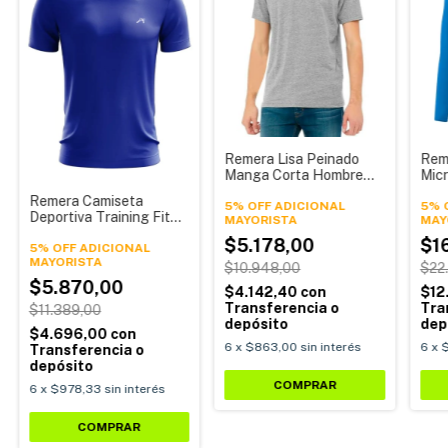
Remera Lisa Peinado
Rem
Manga Corta Hombre
Micr
Jersey Premium Tirillera
Rang
Remera Camiseta
Alpina
5% OFF ADICIONAL
5% 
Deportiva Training Fit
Running Ciclista Set
$5.178,00
$1
Poliester Hombre Alpina
5% OFF ADICIONAL
$10.948,00
$22
$5.870,00
$4.142,40
con
$12
Transferencia o
Tra
$11.389,00
depósito
dep
$4.696,00
con
6
x
$863,00
sin interés
6
x
$
Transferencia o
depósito
COMPRAR
6
x
$978,33
sin interés
COMPRAR