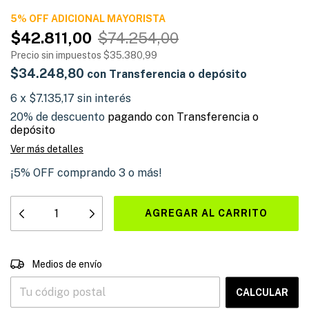
5% OFF ADICIONAL
$42.811,00
$74.254,00
Precio sin impuestos
$35.380,99
$34.248,80
con
Transferencia o depósito
6
x
$7.135,17
sin interés
20% de descuento
pagando con Transferencia o
depósito
Ver más detalles
¡5% OFF comprando 3 o más!
CAMBIAR CP
Entregas para el CP:
Medios de envío
CALCULAR