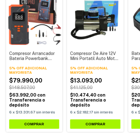
Compresor Arrancador
Compresor De Aire 12V
Bate
Bateria Powerbank
Mini Portatil Auto Moto
Par
Linterna Alpina C10 Pro
Bici Ca-750 Piston
Inal
5% OFF ADICIONAL
Simple Alpina
5% OFF ADICIONAL
5% 
$79.990,00
$13.093,00
$2
$148.507,00
$41.125,00
$30
$63.992,00
con
$10.474,40
con
$20
Transferencia o
Transferencia o
Tra
depósito
depósito
dep
6
x
$13.331,67
sin interés
6
x
$2.182,17
sin interés
6
x
$