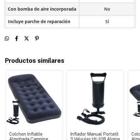
Con bomba de aire incorporada
No
Incluye parche de reparación
Sí
Productos similares
Colchon Inflable
Inflador Manual Portatil
Colc
Almohada Camping
3 Valvulas Ht-108 Alpina
Alm