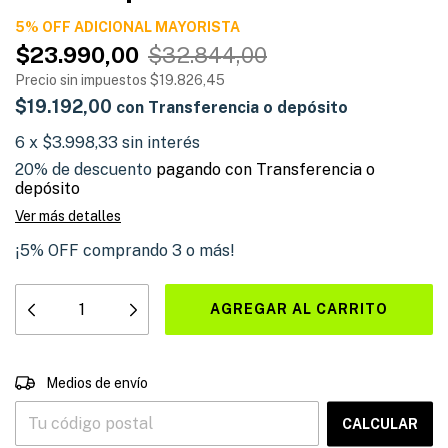
5% OFF ADICIONAL
$23.990,00
$32.844,00
Precio sin impuestos
$19.826,45
$19.192,00
con
Transferencia o depósito
6
x
$3.998,33
sin interés
20% de descuento
pagando con Transferencia o
depósito
Ver más detalles
¡5% OFF comprando 3 o más!
CAMBIAR CP
Entregas para el CP:
Medios de envío
CALCULAR