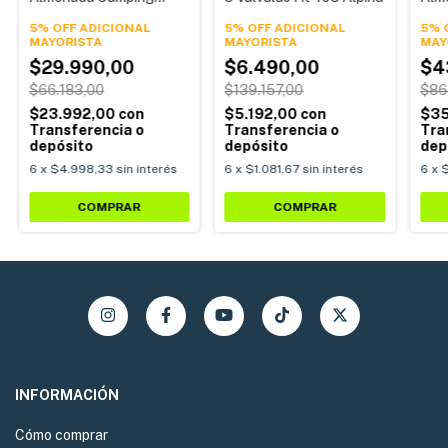
188X75X25 Cm +
191
Inflador 1 Plaza Alpina
5% OFF ADICIONAL
5% OFF ADICIONAL
Infl
5% 
$29.990,00
$6.490,00
$4
$66.183,00
$139.157,00
$86
$23.992,00
con
$5.192,00
con
$35
Transferencia o
Transferencia o
Tra
depósito
depósito
dep
6
x
$4.998,33
sin interés
6
x
$1.081,67
sin interés
6
x
$
INFORMACIÓN
Cómo comprar