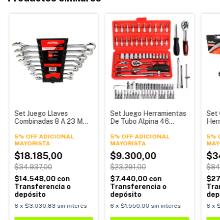
Set Juego Llaves
Set Juego Herramientas
Set
Combinadas 8 A 23 Mm
De Tubo Alpina 46
Her
Acero Cromo Vanadio 8
Piezas Alpina
Ref
Piezas Alpina
5% OFF ADICIONAL
5% OFF ADICIONAL
Alpi
5% 
$18.185,00
$9.300,00
$3
$34.937,00
$23.291,00
$84
$14.548,00
con
$7.440,00
con
$27
Transferencia o
Transferencia o
Tra
depósito
depósito
dep
6
x
$3.030,83
sin interés
6
x
$1.550,00
sin interés
6
x
$